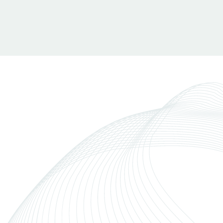
Stel jouw vacature alert in
Vacatures binnen
Finance & Control