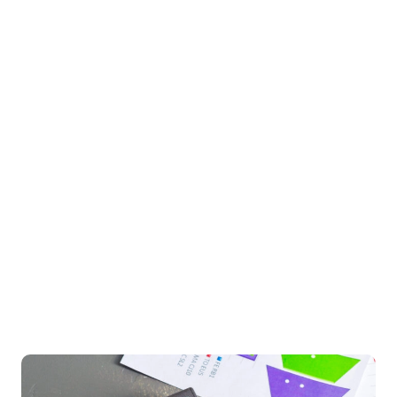
In deze rol werk je mee aan betrouwbare
financiële rapportages en zorg je ervoor dat
de cijfers van de organisatie kloppen, inzicht
geven en verbeterd worden.
Je werkt nauw samen met de Finance
Manager en drie collega’s binnen finance. Je
krijgt snel verantwoordelijkheid en ruimte om
jezelf te ontwikkelen richting een volwaardige
control-rol.
Bekijk de vacature
Bekijk alle vacatures