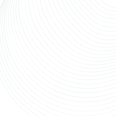
Financieel Specialist VvE |
Financieel Administrateur |
Heerlen
Heerlen
Finance & Control
40 uur
Ben jij een financieel professional die verder
kijkt dan alleen cijfers? Werk je nauwkeurig,
denk je analytisch en wil je jezelf ontwikkelen
tot specialist in financiële administratie en
jaarrekeningen?
Dan is dit een mooie kans.
Voor een ambitieuze en groeiende
vastgoedorganisatie in Zuid-Limburg zoeken