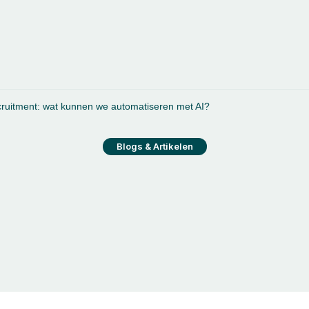
Vacatures
Werkzoekende
42
ruitment: wat kunnen we automatiseren met AI?
Blogs & Artikelen