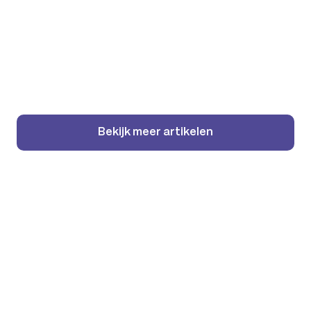
Succesverhalen
09 augustus 2024
In gesprek met Doco
International – werkgever aan
het woord
Bekijk meer artikelen
Lees meer